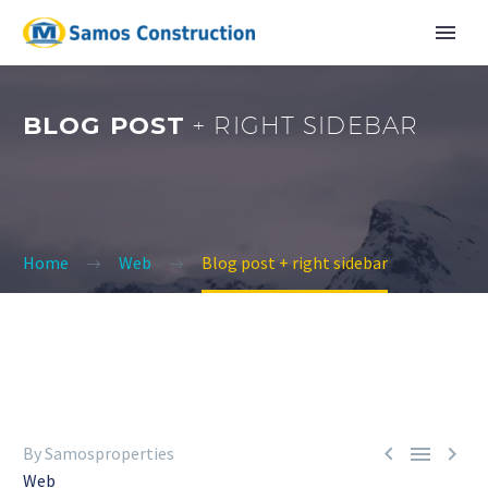
BLOG POST
+ RIGHT SIDEBAR
Home
Web
Blog post + right sidebar
English
Ελληνικα



By Samosproperties
Web