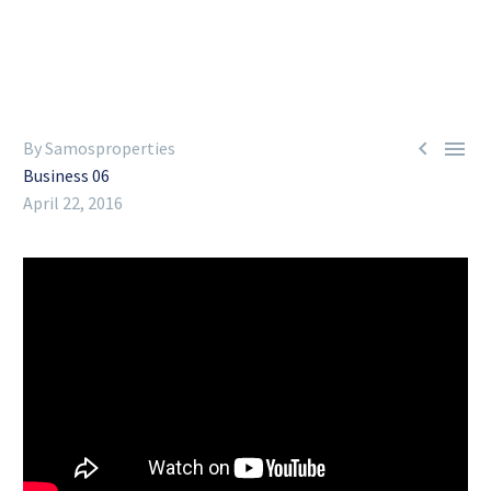


By Samosproperties
Business 06
April 22, 2016