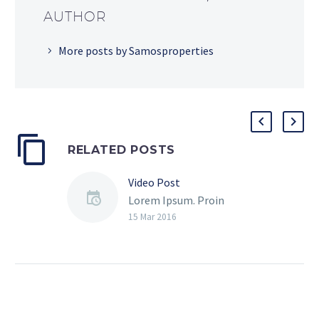
AUTHOR
More posts by Samosproperties
RELATED POSTS
Video Post
Lorem Ipsum. Proin
gravida nibh vel velit
15 Mar 2016
auctor aliquet. Aenean
sollicitudin, lorem quis
bibendum auctor, nisi elit
consequat ipsum, nec
sagittis sem nibh id elit.