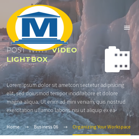


POST WITH
VIDEO
LIGHTBOX
Lorem ipsum dolor sit ametcon sectetur adipisicing
elit, sed doiusmod tempor incidilabore et dolore
magna aliqua. Ut enim ad mini veniam, quis nostrud
exercitation ullamco laboris nisi ut aliquip ex ea
English
Home
Business 06
Organizing Your Workspace
Ελληνικα