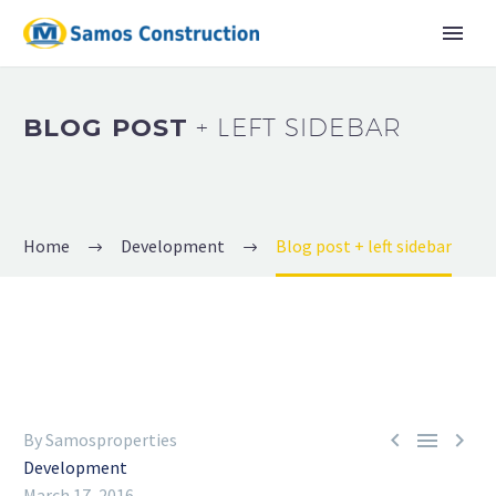
BLOG POST
+ LEFT SIDEBAR
Home
Development
Blog post + left sidebar
English
Ελληνικα



By Samosproperties
Development
March 17, 2016