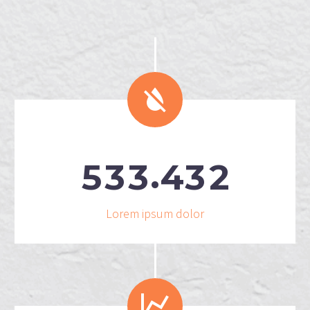


.
5
3
3
4
3
2
Lorem ipsum dolor

