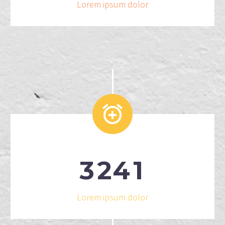
Lorem ipsum dolor


3
2
4
1
Lorem ipsum dolor