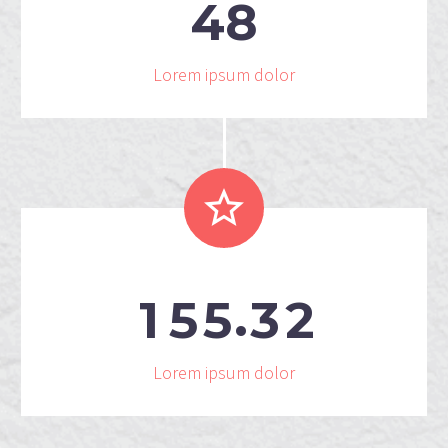
4
8
Lorem ipsum dolor


.
1
5
5
3
2
Lorem ipsum dolor