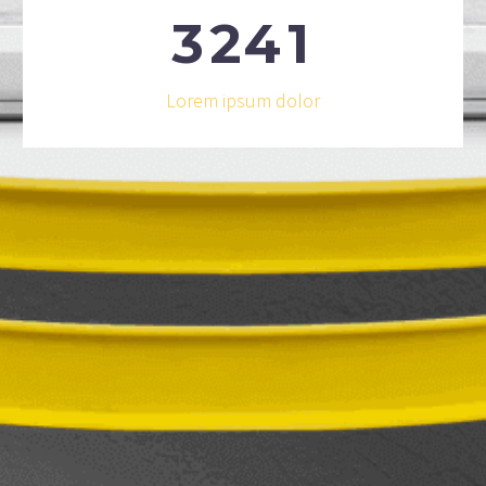
3
2
4
1
Lorem ipsum dolor