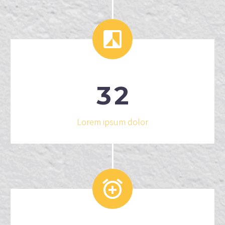


3
2
Lorem ipsum dolor

