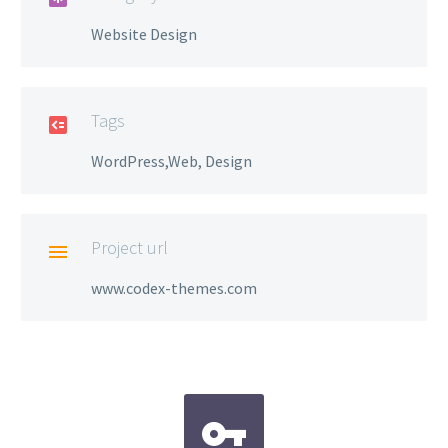
Website Design
Tags

WordPress,Web, Design
Project url

www.codex-themes.com

