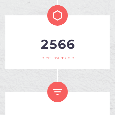


2
5
6
6
Lorem ipsum dolor

