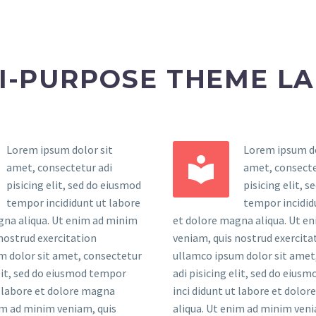
I-PURPOSE THEME L
Lorem ipsum dolor sit
Lorem ipsum do


amet, consectetur adi
amet, consecte
pisicing elit, sed do eiusmod
pisicing elit, 
tempor incididunt ut labore
tempor incidid
gna aliqua. Ut enim ad minim
et dolore magna aliqua. Ut e
nostrud exercitation
veniam, quis nostrud exercita
m dolor sit amet, consectetur
ullamco ipsum dolor sit amet
elit, sed do eiusmod tempor
adi pisicing elit, sed do eius
t labore et dolore magna
inci didunt ut labore et dolo
im ad minim veniam, quis
aliqua. Ut enim ad minim veni