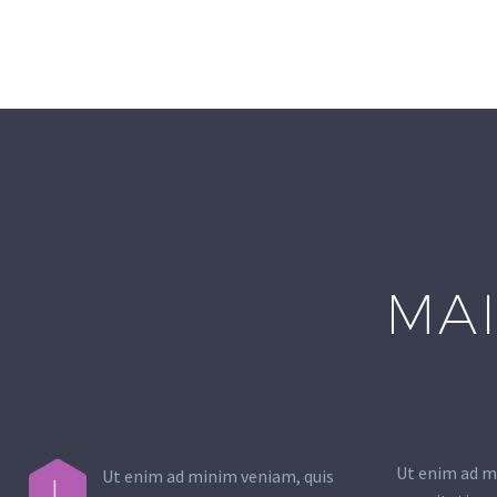
MAI
Ut enim ad m
Ut enim ad minim veniam, quis
L