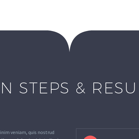
N STEPS & RES
inim veniam, quis nostrud