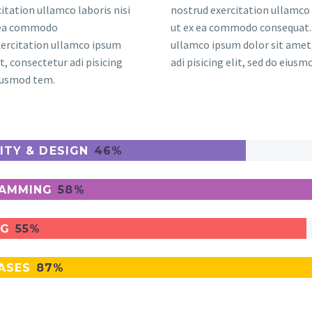
itation ullamco laboris nisi
nostrud exercitation ullamco 
x ea commodo
ut ex ea commodo consequat. 
xercitation ullamco ipsum
ullamco ipsum dolor sit amet
t, consectetur adi pisicing
adi pisicing elit, sed do eius
eiusmod tem.
ITY & DESIGN
46%
AMMING
58%
NG
55%
ASES
87%