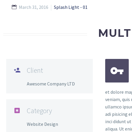
March 31, 2016
Splash Light - 01
MULT


Client

Awesome Company LTD
et dolore ma
veniam, quis 
ullamco ipsu
Category

adi pisicing 
inci didunt u
Website Design
aliqua. Ut en