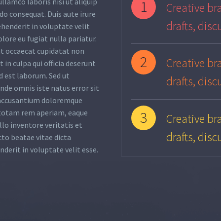
ullamco laboris nisi ut aliquip
1
Creative bra
o consequat. Duis aute irure
drafts, disc
ehenderit in voluptate velit
olore eu fugiat nulla pariatur.
nt occaecat cupidatat non
2
Creative bra
 in culpa qui officia deserunt
d est laborum. Sed ut
drafts, disc
unde omnis iste natus error sit
accusantium doloremque
totam rem aperiam, eaque
3
Creative bra
llo inventore veritatis et
drafts, disc
cto beatae vitae dicta
nderit in voluptate velit esse.