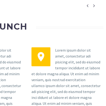


AUNCH
lor sit
Lorem ipsum dolor sit


tur adi
amet, consectetur adi
sed do eiusmod
pisicing elit, sed do eiusmod
unt ut labore
tempor incididunt ut labore
nim ad minim
et dolore magna aliqua. Ut enim ad minim
tion
veniam, quis nostrud exercitation
, consectetur
ullamco ipsum dolor sit amet, consectetur
mod tempor
adi pisicing elit, sed do eiusmod tempor
re magna
inci didunt ut labore et dolore magna
am, quis
aliqua. Ut enim ad minim veniam, quis