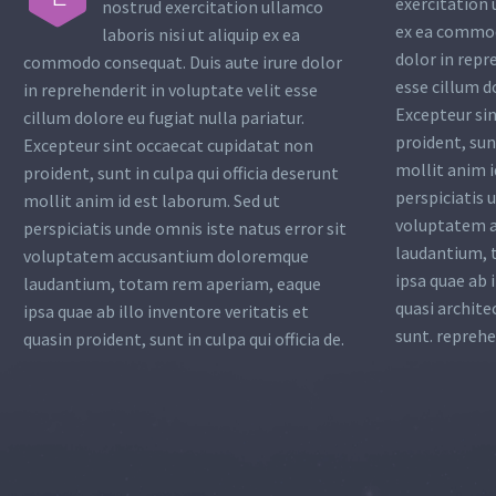
exercitation 
nostrud exercitation ullamco
ex ea commod
laboris nisi ut aliquip ex ea
dolor in repr
commodo consequat. Duis aute irure dolor
esse cillum d
in reprehenderit in voluptate velit esse
Excepteur si
cillum dolore eu fugiat nulla pariatur.
proident, sunt
Excepteur sint occaecat cupidatat non
mollit anim i
proident, sunt in culpa qui officia deserunt
perspiciatis 
mollit anim id est laborum. Sed ut
voluptatem 
perspiciatis unde omnis iste natus error sit
laudantium, 
voluptatem accusantium doloremque
ipsa quae ab i
laudantium, totam rem aperiam, eaque
quasi archite
ipsa quae ab illo inventore veritatis et
sunt. reprehe
quasin proident, sunt in culpa qui officia de.