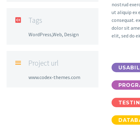
nostrud exerc
ut aliquip e
Tags

consequat. e
dolor sit ame
WordPress,Web, Design
elit, sed do 
Project url

USABIL
www.codex-themes.com
PROGR
TESTI
DATAB