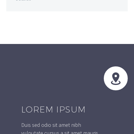


LOREM IPSUM
Duis sed odio sit amet nibh
vulputate cursus a sit amet mauris.