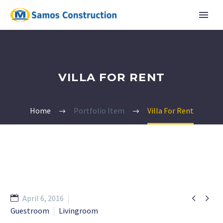
VILLA FOR RENT
Home
Portfolio Item
Villa For Rent


April 6, 2016
Guestroom
Livingroom