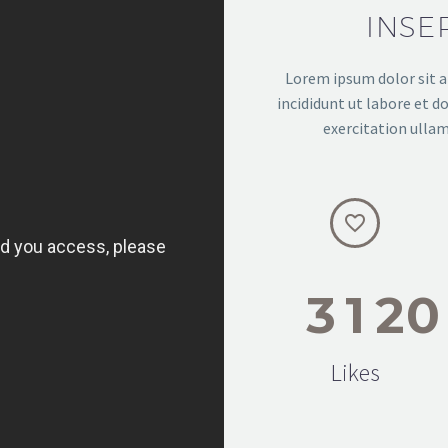
INSE
Lorem ipsum dolor sit a
incididunt ut labore et 
exercitation ullam


3
1
2
0
Likes