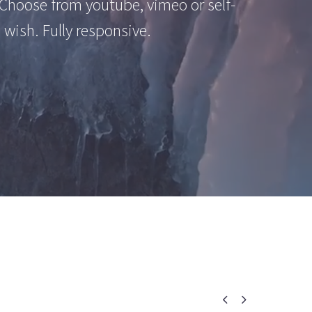
 Choose from youtube, vimeo or self-
 wish. Fully responsive.

