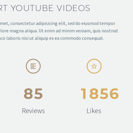
RT YOUTUBE VIDEOS
met, consectetur adipisicing elit, sed do eiusmod tempor
dolore magna aliqua. Ut enim ad minim veniam, quis nostrud
co laboris nisi ut aliquip ex ea commodo consequat.




8
5
1
8
5
6
Reviews
Likes