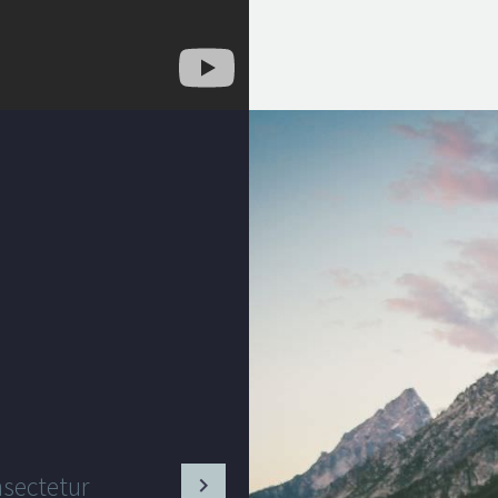
nsectetur
Lorem ipsum 