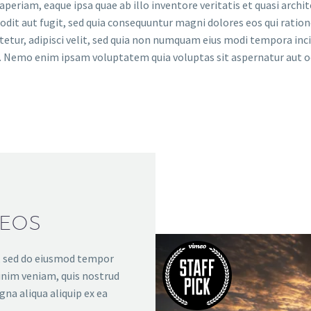
riam, eaque ipsa quae ab illo inventore veritatis et quasi archit
odit aut fugit, sed quia consequuntur magni dolores eos qui rati
ctetur, adipisci velit, sed quia non numquam eius modi tempora i
 Nemo enim ipsam voluptatem quia voluptas sit aspernatur aut odi
DEOS
t, sed do eiusmod tempor
inim veniam, quis nostrud
gna aliqua aliquip ex ea