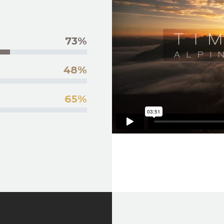
73%
48%
65%