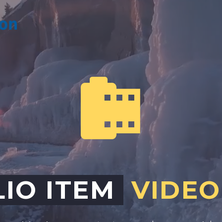


IO ITEM
VIDEO