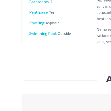
reprehen
Bathrooms
:
2
sunt in 
Penthouse:
Yes
accusant
beatae v
Roofling:
Asphalt
Nemo eni
Swimming Pool:
Outside
ratione 
velit, s