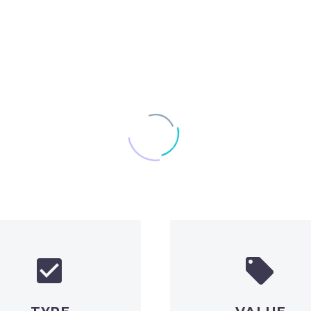



