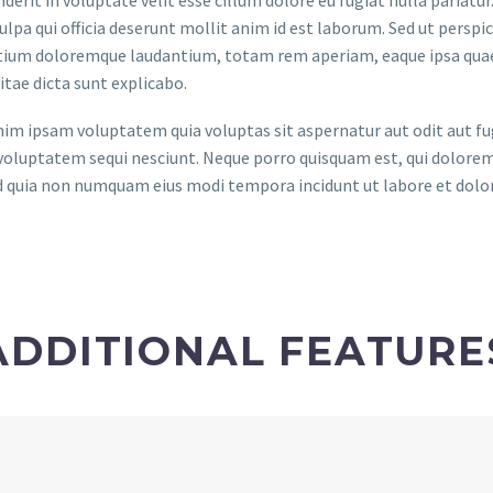
derit in voluptate velit esse cillum dolore eu fugiat nulla pariatu
culpa qui officia deserunt mollit anim id est laborum. Sed ut persp
ium doloremque laudantium, totam rem aperiam, eaque ipsa quae ab
itae dicta sunt explicabo.
m ipsam voluptatem quia voluptas sit aspernatur aut odit aut fug
voluptatem sequi nesciunt. Neque porro quisquam est, qui dolorem 
ed quia non numquam eius modi tempora incidunt ut labore et do
ADDITIONAL FEATURE