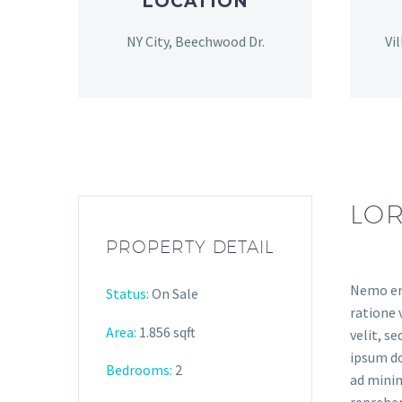
LOCATION
NY City, Beechwood Dr.
Vi
LOR
PROPERTY DETAIL
Nemo eni
Status:
On Sale
ratione 
Area:
1.856 sqft
velit, s
ipsum do
Bedrooms:
2
ad minim