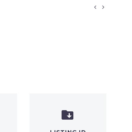



