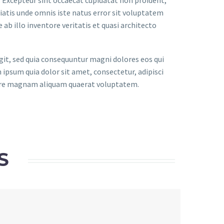
r. Excepteur sint occaecat cupidatat non proident,
iciatis unde omnis iste natus error sit voluptatem
 illo inventore veritatis et quasi architecto
it, sed quia consequuntur magni dolores eos qui
ipsum quia dolor sit amet, consectetur, adipisci
lore magnam aliquam quaerat voluptatem.
S