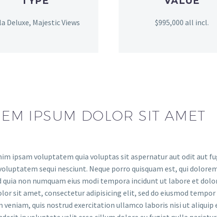
TYPE
VALUE
lla Deluxe, Majestic Views
$995,000 all incl.
EM IPSUM DOLOR SIT AMET
m ipsam voluptatem quia voluptas sit aspernatur aut odit aut fug
voluptatem sequi nesciunt. Neque porro quisquam est, qui dolorem 
ed quia non numquam eius modi tempora incidunt ut labore et do
lor sit amet, consectetur adipisicing elit, sed do eiusmod tempor
 veniam, quis nostrud exercitation ullamco laboris nisi ut aliquip