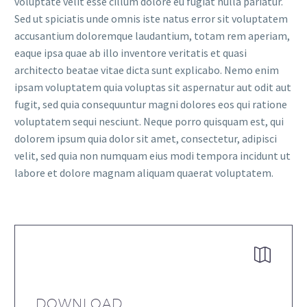
voluptate velit esse cillum dolore eu fugiat nulla pariatur.
Sed ut spiciatis unde omnis iste natus error sit voluptatem
accusantium doloremque laudantium, totam rem aperiam,
eaque ipsa quae ab illo inventore veritatis et quasi
architecto beatae vitae dicta sunt explicabo. Nemo enim
ipsam voluptatem quia voluptas sit aspernatur aut odit aut
fugit, sed quia consequuntur magni dolores eos qui ratione
voluptatem sequi nesciunt. Neque porro quisquam est, qui
dolorem ipsum quia dolor sit amet, consectetur, adipisci
velit, sed quia non numquam eius modi tempora incidunt ut
labore et dolore magnam aliquam quaerat voluptatem.


DOWNLOAD