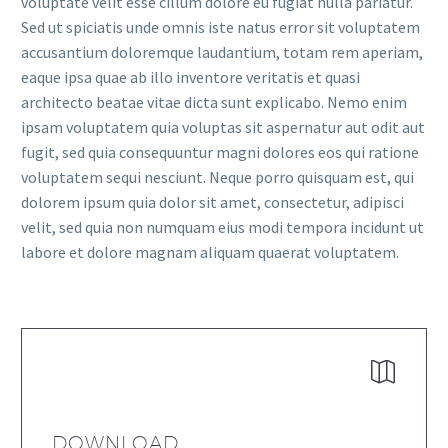
voluptate velit esse cillum dolore eu fugiat nulla pariatur.
Sed ut spiciatis unde omnis iste natus error sit voluptatem
accusantium doloremque laudantium, totam rem aperiam,
eaque ipsa quae ab illo inventore veritatis et quasi
architecto beatae vitae dicta sunt explicabo. Nemo enim
ipsam voluptatem quia voluptas sit aspernatur aut odit aut
fugit, sed quia consequuntur magni dolores eos qui ratione
voluptatem sequi nesciunt. Neque porro quisquam est, qui
dolorem ipsum quia dolor sit amet, consectetur, adipisci
velit, sed quia non numquam eius modi tempora incidunt ut
labore et dolore magnam aliquam quaerat voluptatem.


DOWNLOAD